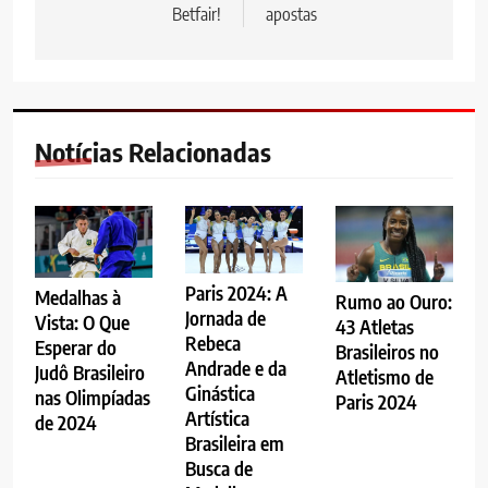
Betfair!
apostas
Notícias Relacionadas
Paris 2024: A
Medalhas à
Rumo ao Ouro:
Jornada de
Vista: O Que
43 Atletas
Rebeca
Esperar do
Brasileiros no
Andrade e da
Judô Brasileiro
Atletismo de
Ginástica
nas Olimpíadas
Paris 2024
Artística
de 2024
Brasileira em
Busca de