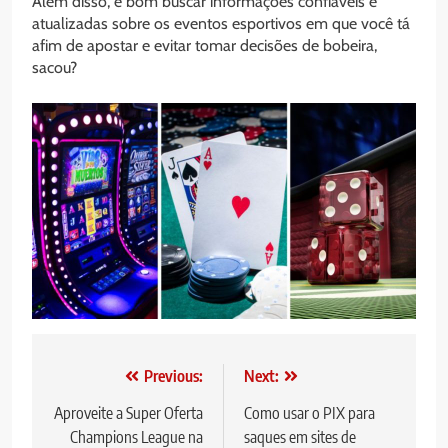
Além disso, é bom buscar informações confiáveis e
atualizadas sobre os eventos esportivos em que você tá
afim de apostar e evitar tomar decisões de bobeira,
sacou?
Post
Previous:
Next:
navigation
Aproveite a Super Oferta
Como usar o PIX para
Champions League na
saques em sites de