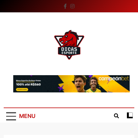
Skip
to
content
Dicas Esporte
As Tuas Dicas Esporte
MENU