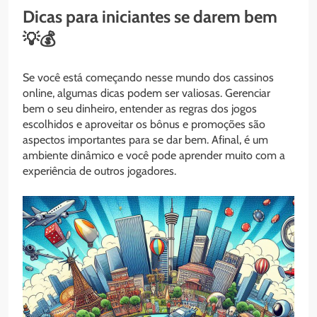
Dicas para iniciantes se darem bem
💡💰
Se você está começando nesse mundo dos cassinos
online, algumas dicas podem ser valiosas. Gerenciar
bem o seu dinheiro, entender as regras dos jogos
escolhidos e aproveitar os bônus e promoções são
aspectos importantes para se dar bem. Afinal, é um
ambiente dinâmico e você pode aprender muito com a
experiência de outros jogadores.