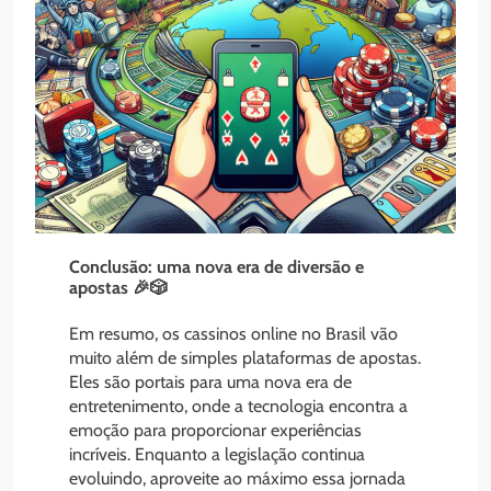
Conclusão: uma nova era de diversão e
apostas 🎉🎲
Em resumo, os cassinos online no Brasil vão
muito além de simples plataformas de apostas.
Eles são portais para uma nova era de
entretenimento, onde a tecnologia encontra a
emoção para proporcionar experiências
incríveis. Enquanto a legislação continua
evoluindo, aproveite ao máximo essa jornada