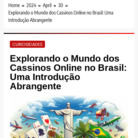
Home
2024
April
30
Explorando o Mundo dos Cassinos Online no Brasil: Uma
Introdução Abrangente
CURIOSIDADES
Explorando o Mundo dos
Cassinos Online no Brasil:
Uma Introdução
Abrangente