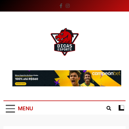
Skip
to
content
Dicas Esporte
As Tuas Dicas Esporte
MENU