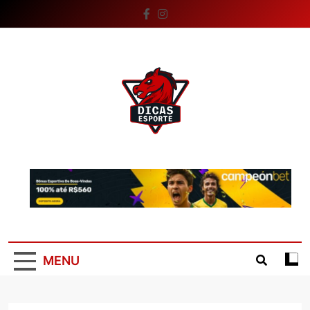
Skip
to
content
Dicas Esporte
As Tuas Dicas Esporte
MENU